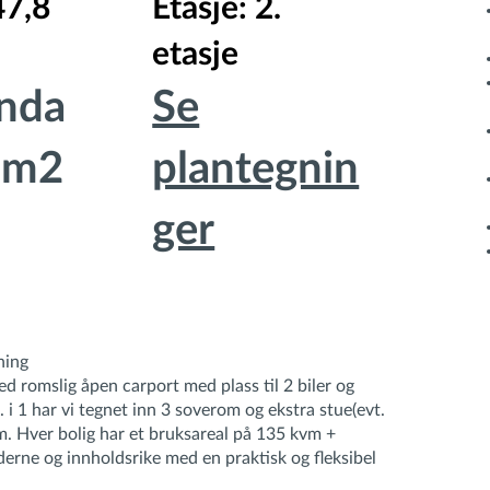
47,8
Etasje: 2.
etasje
nda
Se
 m2
plantegnin
ger
ning
d romslig åpen carport med plass til 2 biler og
 i 1 har vi tegnet inn 3 soverom og ekstra stue(evt.
om. Hver bolig har et bruksareal på 135 kvm +
erne og innholdsrike med en praktisk og fleksibel