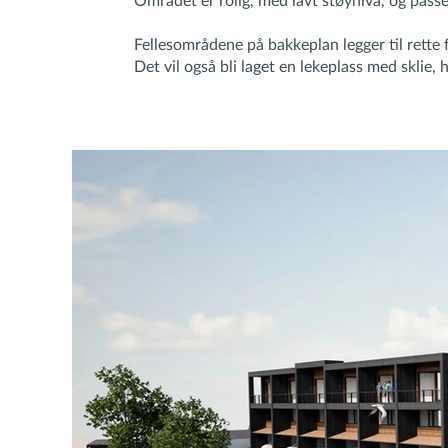
Området er rolig, med lavt støynivå, og passe
Fellesområdene på bakkeplan legger til rette
Det vil også bli laget en lekeplass med sklie,