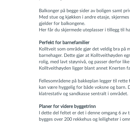
Balkonger på begge sider av boligen samt priv
Med stue og kjøkken i andre etasje, skjerme
gjelder for balkongene.
Her får du skjermede uteplasser i tillegg til 
Perfekt for barnefamilier
Kolltveit som område gjør det veldig bra på m
barnehager. Dette gjør at Kolltveithøyden eg
rolig, med lavt støynivå, og passer derfor lik
Kolltveithøyden ligger blant annet Knerten f
Fellesområdene på bakkeplan legger til rette
kan være hyggelig for både voksne og barn. De
klatrestativ og sandkasse sentralt i området.
Planer for videre byggetrinn
I dette del feltet er det i denne omgang 6 av 
bygges over 200 rekkehus og leiligheter i om