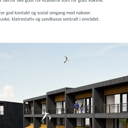
r derfor like godt for etablerte som for godt voksne.
 for god kontakt og sosial omgang med naboer.
 huske, klatrestativ og sandkasse sentralt i området.