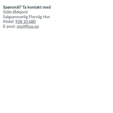
Spørsmål? Ta kontakt med
Ståle Ødejord
Salgsansvarlig Florvåg Hus
Mobil:
928 10 680
E-post:
sto@fhus.no