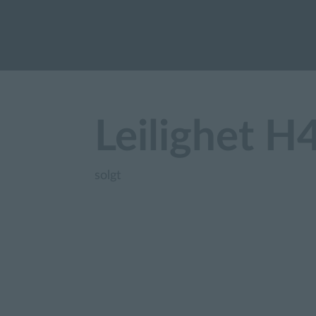
Leilighet H
solgt