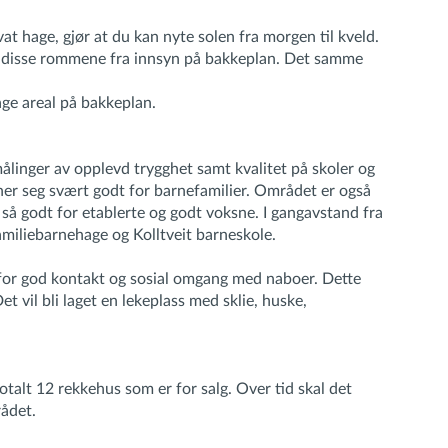
at hage, gjør at du kan nyte solen fra morgen til kveld.
s disse rommene fra innsyn på bakkeplan. Det samme
hage areal på bakkeplan.
ålinger av opplevd trygghet samt kvalitet på skoler og
ner seg svært godt for barnefamilier. Området er også
e så godt for etablerte og godt voksne. I gangavstand fra
amiliebarnehage og Kolltveit barneskole.
 for god kontakt og sosial omgang med naboer. Dette
t vil bli laget en lekeplass med sklie, huske,
totalt 12 rekkehus som er for salg. Over tid skal det
rådet.