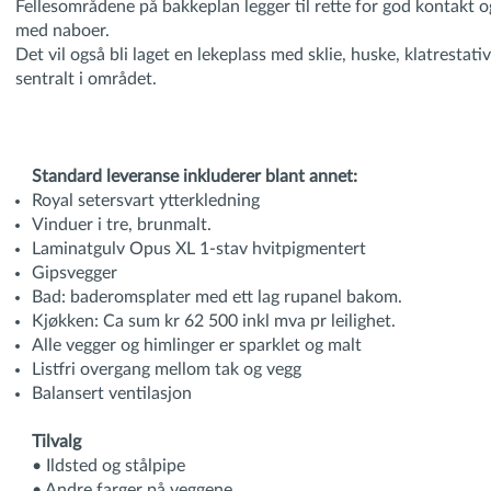
Fellesområdene på bakkeplan legger til rette for god kontakt 
med naboer.
Det vil også bli laget en lekeplass med sklie, huske, klatrestat
sentralt i området.
Standard leveranse inkluderer blant annet:
Royal setersvart ytterkledning
Vinduer i tre, brunmalt.
Laminatgulv Opus XL 1-stav hvitpigmentert
Gipsvegger
Bad: baderomsplater med ett lag rupanel bakom.
Kjøkken: Ca sum kr 62 500 inkl mva pr leilighet.
Alle vegger og himlinger er sparklet og malt
Listfri overgang mellom tak og vegg
Balansert ventilasjon
Tilvalg
• Ildsted og stålpipe
• Andre farger på veggene