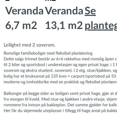
Veranda
Veranda
Se
6,7 m2
13,1 m2
plante
Leilighet med 2 soverom.
Romslige familieboliger med fleksibel planløsning
Dette salgs trinnet består av 6+6 rekkehus med romslig åpen 
til 2 biler og sportsbod i underetasjen og egen privat hage. i 1 
soverom og ekstra stue(evt. soverom). I 2 etg. stue/kjøkken, o
bolig har et bruksareal på 135 kvm + carport/sportsbod på 53
moderne og innholdsrike med en praktisk og fleksibel planløsn
Balkonger på begge sider av boligen samt privat hage, gjør at 
fra morgen til kveld. Med stue og kjøkken i andre etasje, skjer
rommene fra innsyn på bakkeplan. Det samme gjelder for bal
Her får du skjermede uteplasser i tillegg til hage areal på bakk