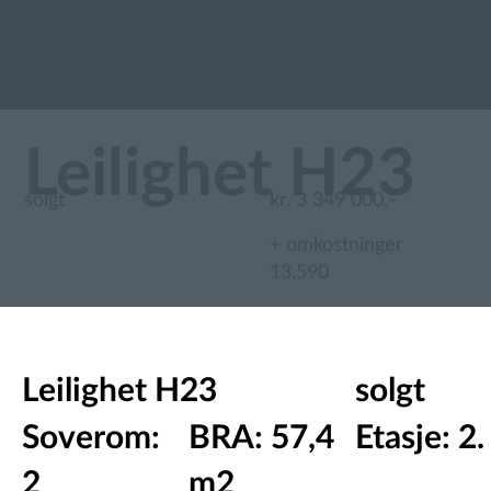
Leilighet H23
solgt
kr. 3 349 000,-
+ omkostninger
13.590
Leilighet H23
solgt
Soverom:
BRA: 57,4
Etasje: 2.
2
m2