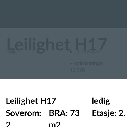
Leilighet H17
ledig
kr. 3 749 000,-
+ omkostninger
13.590
Leilighet H17
ledig
Soverom:
BRA: 73
Etasje: 2.
2
m2