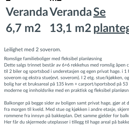
Veranda
Veranda
Se
6,7 m2
13,1 m2
plante
Leilighet med 2 soverom.
Romslige familieboliger med fleksibel planløsning
Dette salgs trinnet består av 6+6 rekkehus med romslig åpen 
til 2 biler og sportsbod i underetasjen og egen privat hage. i 1 
soverom og ekstra stue(evt. soverom). I 2 etg. stue/kjøkken, o
bolig har et bruksareal på 135 kvm + carport/sportsbod på 53
moderne og innholdsrike med en praktisk og fleksibel planløsn
Balkonger på begge sider av boligen samt privat hage, gjør at 
fra morgen til kveld. Med stue og kjøkken i andre etasje, skjer
rommene fra innsyn på bakkeplan. Det samme gjelder for bal
Her får du skjermede uteplasser i tillegg til hage areal på bakk