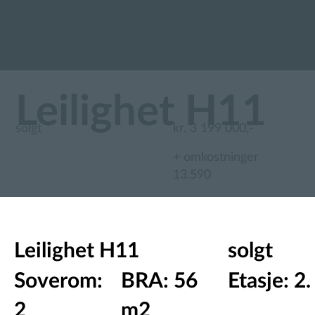
Leilighet H11
solgt
kr. 3 199 000,-
+ omkostninger
13.590
Leilighet H11
solgt
Soverom:
BRA: 56
Etasje: 2.
2
m2