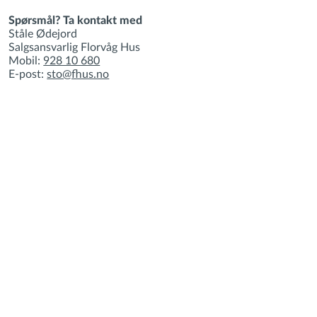
Spørsmål? Ta kontakt med
Ståle Ødejord
Salgsansvarlig Florvåg Hus
Mobil:
928 10 680
E-post:
sto@fhus.no