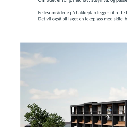
Området er rolig, med lavt støynivå, og passe
Fellesområdene på bakkeplan legger til rette
Det vil også bli laget en lekeplass med sklie,