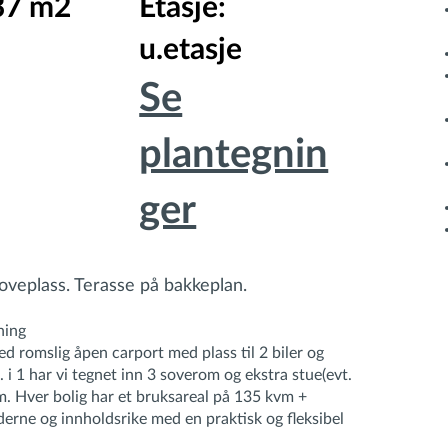
37 m2
Etasje:
u.etasje
Se
plantegnin
ger
oveplass. Terasse på bakkeplan.
ning
d romslig åpen carport med plass til 2 biler og
 i 1 har vi tegnet inn 3 soverom og ekstra stue(evt.
om. Hver bolig har et bruksareal på 135 kvm +
erne og innholdsrike med en praktisk og fleksibel