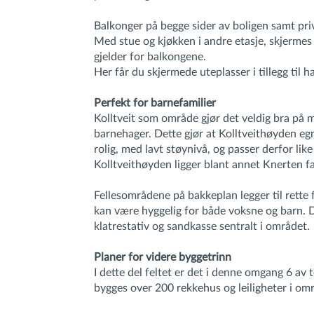
Balkonger på begge sider av boligen samt priv
Med stue og kjøkken i andre etasje, skjerme
gjelder for balkongene.
Her får du skjermede uteplasser i tillegg til 
Perfekt for barnefamilier
Kolltveit som område gjør det veldig bra på m
barnehager. Dette gjør at Kolltveithøyden eg
rolig, med lavt støynivå, og passer derfor lik
Kolltveithøyden ligger blant annet Knerten f
Fellesområdene på bakkeplan legger til rette
kan være hyggelig for både voksne og barn. De
klatrestativ og sandkasse sentralt i området.
Planer for videre byggetrinn
I dette del feltet er det i denne omgang 6 av 
bygges over 200 rekkehus og leiligheter i om