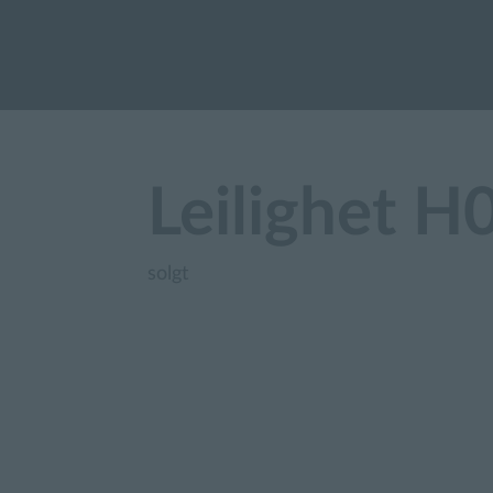
Leilighet H
solgt