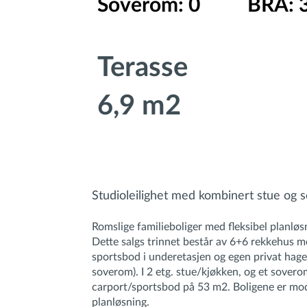
Soverom: 0
BRA: 
Terasse
6,9 m2
Studioleilighet med kombinert stue og s
Romslige familieboliger med fleksibel planløs
Dette salgs trinnet består av 6+6 rekkehus me
sportsbod i underetasjen og egen privat hage.
soverom). I 2 etg. stue/kjøkken, og et sover
carport/sportsbod på 53 m2. Boligene er mod
planløsning.