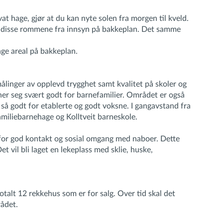
at hage, gjør at du kan nyte solen fra morgen til kveld.
s disse rommene fra innsyn på bakkeplan. Det samme
hage areal på bakkeplan.
ålinger av opplevd trygghet samt kvalitet på skoler og
ner seg svært godt for barnefamilier. Området er også
e så godt for etablerte og godt voksne. I gangavstand fra
amiliebarnehage og Kolltveit barneskole.
 for god kontakt og sosial omgang med naboer. Dette
t vil bli laget en lekeplass med sklie, huske,
totalt 12 rekkehus som er for salg. Over tid skal det
rådet.