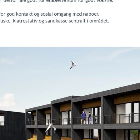
r derfor like godt for etablerte som for godt voksne.
 for god kontakt og sosial omgang med naboer.
 huske, klatrestativ og sandkasse sentralt i området.